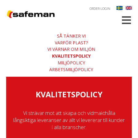
ORDER LOGIN
≡
SÅ TÄNKER VI
VARFÖR PLAST?
VI VÄRNAR OM MILJÖN
KVALITETSPOLICY
MILJÖPOLICY
ARBETSMILJÖPOLICY
KVALITETSPOLICY
Vi strävar mot att skapa och vidmakthålla
långsiktiga leveranser av allt vi levererar till kunder
i alla branscher.