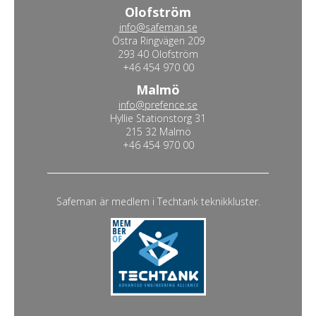
Olofström
info@safeman.se
Östra Ringvägen 209
293 40 Olofström
+46 454 970 00
Malmö
info@prefence.se
Hyllie Stationstorg 31
215 32 Malmö
+46 454 970 00
Safeman är medlem i Techtank teknikkluster.